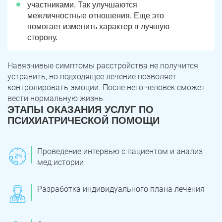
Юрюзань
Верхнеуральск
участниками. Так улучшаются
межличностные отношения. Еще это
Локомотивный
Миньяр
помогает изменить характер в лучшую
Записаться
Записаться
Записаться
сторону.
Зауральский
Межозерный
Я ознакомлен и принимаю
Я ознакомлен и принимаю
Я ознакомлен и принимаю
условия работы сайта
условия работы сайта
условия работы сайта
Навязчивые симптомы расстройства не получится
Катав-Ивановск
Куса
Задать вопрос
устранить, но подходящее лечение позволяет
контролировать эмоции. После него человек сможет
Пласт
Бакал
Я ознакомлен и принимаю
условия работы сайта
вести нормальную жизнь.
ЭТАПЫ ОКАЗАНИЯ УСЛУГ ПО
Усть-Катав
Верхний Уфалей
ПСИХИАТРИЧЕСКОЙ ПОМОЩИ
Еманжелинск
Карталы
Проведение интервью с пациентом и анализ
Аша
Трехгорный
мед.истории
Коркино
Кыштым
Разработка индивидуального плана лечения
Южноуральск
Сатка
Чебаркуль
Снежинск