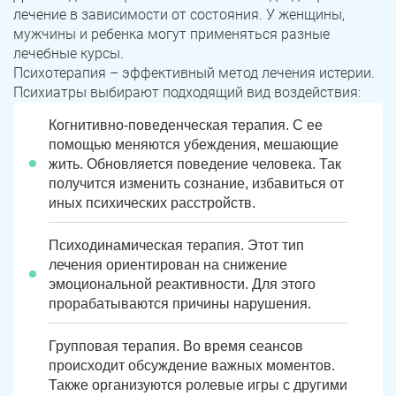
лечение в зависимости от состояния. У женщины,
мужчины и ребенка могут применяться разные
лечебные курсы.
Психотерапия – эффективный метод лечения истерии.
Психиатры выбирают подходящий вид воздействия:
Когнитивно-поведенческая терапия. С ее
помощью меняются убеждения, мешающие
жить. Обновляется поведение человека. Так
получится изменить сознание, избавиться от
иных психических расстройств.
ЗАДАТЬ ВОПРОС
Касли
Роза
Психодинамическая терапия. Этот тип
лечения ориентирован на снижение
ПОЛУЧИТЬ ПОМОЩЬ
ПОЛУЧИТЬ ПОМОЩЬ
ПОЛУЧИТЬ ПОМОЩЬ
Челябинск
Сим
эмоциональной реактивности. Для этого
прорабатываются причины нарушения.
Красногорский
Нязепетровск
Групповая терапия. Во время сеансов
Первомайский
Карабаш
происходит обсуждение важных моментов.
Также организуются ролевые игры с другими