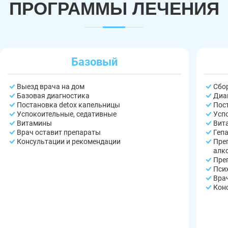
ПРОГРАММЫ ЛЕЧЕНИЯ
Базовый
Выезд врача на дом
Сбо
Базовая диагностика
Диа
Постановка detox капельницы
Пос
Успокоительные, седативные
Усп
Витамины
Вит
Врач оставит препараты
Геп
Консультации и рекомендации
Пре
алк
Пре
Пси
Вра
Кон