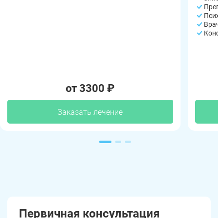
Пре
Пси
Вра
Кон
от 3300 ₽
Заказать лечение
Первичная консультация