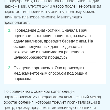
Процедура УБОД назначается на начальной стадии
наркомании. Спустя 24-48 часов после нее организм
перестает воспринимать опиаты, поэтому можно
начинать плановое лечение. Манипуляция
предполагает:
Проведение диагностики. Сначала врач
оценивает состояние пациента, назначает
сдачу анализов, проводит беседу с ним. На
основе полученных данных делается
заключение и принимается решение о
целесообразности процедуры.
ЗАДАТЬ ВОПРОС
Касли
Роза
Очищение организма. Оно происходит
медикаментозным способом под общим
ПОЛУЧИТЬ ПОМОЩЬ
ПОЛУЧИТЬ ПОМОЩЬ
ПОЛУЧИТЬ ПОМОЩЬ
Челябинск
Сим
наркозом.
Красногорский
Нязепетровск
По сравнению с обычной капельницей
наркозависимому предлагается комплексный метод
Первомайский
Карабаш
восстановления, который требует госпитализации в
центр, где ему предложат интенсивную терапию и