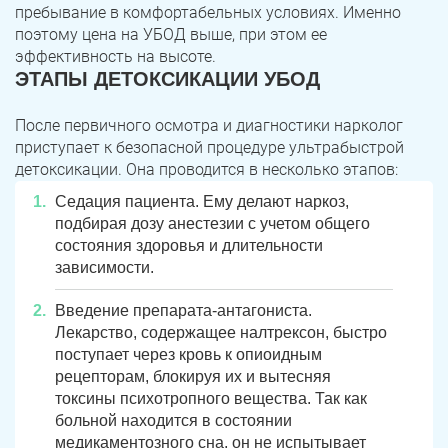
Юрюзань
Верхнеуральск
пребывание в комфортабельных условиях. Именно
поэтому цена на УБОД выше, при этом ее
Локомотивный
Миньяр
эффективность на высоте.
Записаться
Записаться
Записаться
ЭТАПЫ ДЕТОКСИКАЦИИ УБОД
Зауральский
Межозерный
После первичного осмотра и диагностики нарколог
Я ознакомлен и принимаю
Я ознакомлен и принимаю
Я ознакомлен и принимаю
условия работы сайта
условия работы сайта
условия работы сайта
Катав-Ивановск
Куса
Задать вопрос
приступает к безопасной процедуре ультрабыстрой
детоксикации. Она проводится в несколько этапов:
Пласт
Бакал
Я ознакомлен и принимаю
условия работы сайта
Седация пациента. Ему делают наркоз,
подбирая дозу анестезии с учетом общего
Усть-Катав
Верхний Уфалей
состояния здоровья и длительности
зависимости.
Еманжелинск
Карталы
Введение препарата-антагониста.
Аша
Трехгорный
Лекарство, содержащее налтрексон, быстро
поступает через кровь к опиоидным
Коркино
Кыштым
рецепторам, блокируя их и вытесняя
токсины психотропного вещества. Так как
Южноуральск
Сатка
больной находится в состоянии
медикаментозного сна, он не испытывает
Чебаркуль
Снежинск