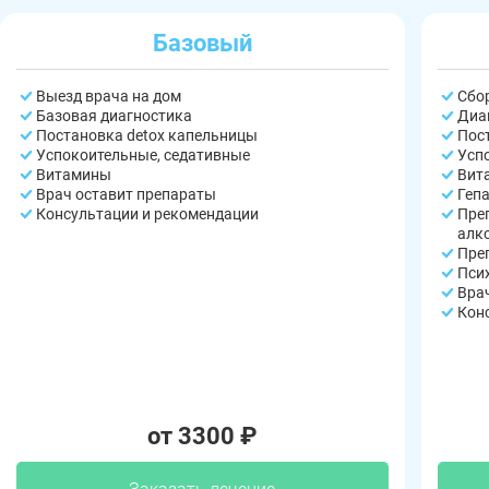
Базовый
Выезд врача на дом
Сбо
Базовая диагностика
Диа
Постановка detox капельницы
Пос
Успокоительные, седативные
Усп
Витамины
Вит
Врач оставит препараты
Геп
Консультации и рекомендации
Пре
алк
Пре
Пси
Вра
Кон
от 3300 ₽