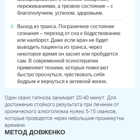
Юрюзань
Верхнеуральск
переживаниями, а трезвое состояние – с
благополучием, успехом, здоровьем.
Локомотивный
Миньяр
Записаться
Записаться
Записаться
Выход из транса. Пограничное состояние
Зауральский
Межозерный
сознания – переход от сна к бодрствованию
или наоборот. Даже если врач не будет
Я ознакомлен и принимаю
Я ознакомлен и принимаю
Я ознакомлен и принимаю
условия работы сайта
условия работы сайта
условия работы сайта
Катав-Ивановск
Куса
Задать вопрос
выводить пациента из транса, через
некоторое время он заснет или пробудится
Пласт
Бакал
Я ознакомлен и принимаю
условия работы сайта
сам. В современной психотерапии
применяют техники, которые помогают
Усть-Катав
Верхний Уфалей
быстро проснуться, чувствовать себя
бодрым и вернуться к активной жизни.
Еманжелинск
Карталы
Один сеанс гипноза занимает 20-40 минут. Для
Аша
Трехгорный
достижения стойкого результата при лечении от
хронического алкоголизма нужно 5-15 сеансов,
Коркино
Кыштым
которые проводятся через небольшие промежутки
времени.
Южноуральск
Сатка
МЕТОД ДОВЖЕНКО
Чебаркуль
Снежинск