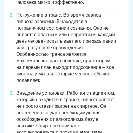
человека мягко и эффективно.
Погружение в транс. Во время сеанса
гипноза зависимый находится в
пограничном состоянии сознания. Оно не
является опасным или неприятным: каждый
день человек испытывает его при засыпании
или сразу после пробуждения.
Особенностью транса является
максимальное расслабление, при котором
на первый план выходит подсознание – все
чувства и мысли, которые человек обычно
ЗАДАТЬ ВОПРОС
подавляет.
Касли
Роза
Внедрение установки. Работая с пациентом,
ПОЛУЧИТЬ ПОМОЩЬ
ПОЛУЧИТЬ ПОМОЩЬ
ПОЛУЧИТЬ ПОМОЩЬ
Челябинск
Сим
который находится в трансе, гипнотерапевт
не просто ставит запрет на спиртное. Он
Красногорский
Нязепетровск
постепенно создает необходимую для
освобождения от алкоголизма базу в
Первомайский
Карабаш
психике. Спиртное начинает
ассоциироваться с плохими эмоциями,